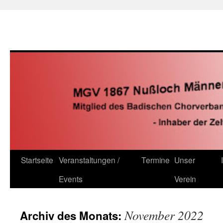
Zum
Inhalt
springen
Startseite
Veranstaltungen /
Termine
Unser
Events
Verein
November 2022
Archiv des Monats: