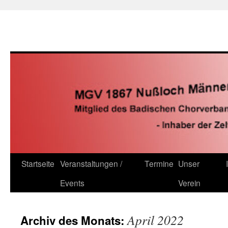
Zum
Inhalt
springen
Startseite
Veranstaltungen /
Termine
Unser
Events
Verein
April 2022
Archiv des Monats: